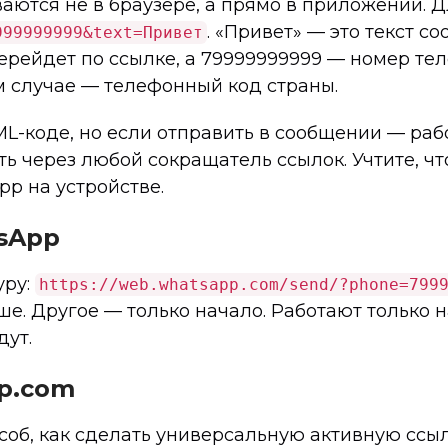
аются не в браузере, а прямо в приложении. 
. «Привет» — это текст с
999999999&text=Привет
перейдет по ссылке, а 79999999999 — номер тел
м случае — телефонный код страны.
L-коде, но если отправить в сообщении — рабо
ь через любой сокращатель ссылок. Учтите, что
p на устройстве.
sApp
уру:
https://web.whatsapp.com/send/?phone=799
ше. Другое — только начало. Работают только 
дут.
pp.com
соб, как сделать универсальную активную ссыл