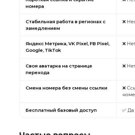
номера
Стабильная работа в регионах с
❌ Не
замедлением
Яндекс Метрика, VK Pixel, FB Pixel,
❌ Не
Google, TikTok
Своя аватарка на странице
❌ Не
перехода
Смена номера без смены ссылки
❌ Сс
номе
Бесплатный базовый доступ
✅ Да
Частые вопросы