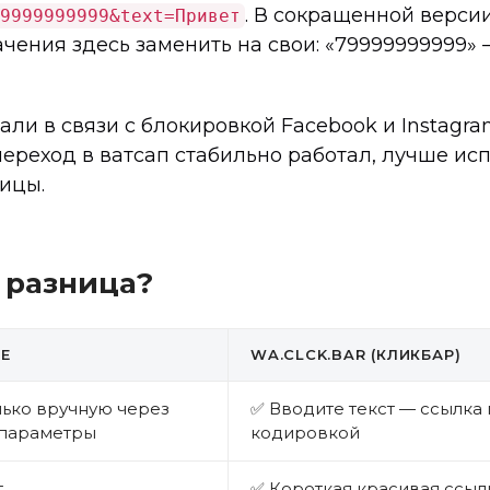
. В сокращенной верси
9999999999&text=Привет
начения здесь заменить на свои: «79999999999»
али в связи с блокировкой Facebook и Instagr
 переход в ватсап стабильно работал, лучше и
ицы.
м разница?
E
WA.CLCK.BAR (КЛИКБАР)
лько вручную через
✅ Вводите текст — ссылка
параметры
кодировкой
т
✅ Короткая красивая ссыл