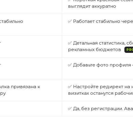
выглядит аккуратно
стабильно
✅ Работает стабильно чер
т
✅ Детальная статистика, с
рекламных бюджетов
PR
т
✅ Добавьте фото профиля 
ылка привязана к
✅ Настройте редирект на 
ру
визитках останутся рабоч
✅ Да, без регистрации. Ав