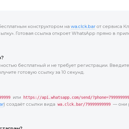
бесплатным конструктором на
wa.clck.bar
от сервиса Кл
ылку». Готовая ссылка откроет WhatsApp прямо в прил
о?
ностью бесплатный и не требует регистрации. Введит
лучите готовую ссылку за 10 секунд.
или
99999
https://api.whatsapp.com/send/?phone=79999999
ar
) создаёт ссылки вида
— они 
wa.clck.bar/79999999999
нстаграм?