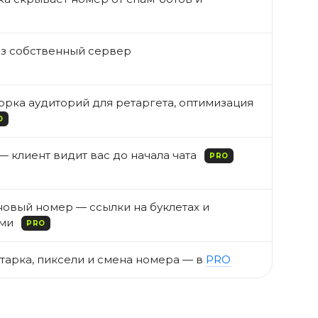
ез собственный сервер
борка аудиторий для ретаргета, оптимизация
O
— клиент видит вас до начала чата
PRO
новый номер — ссылки на буклетах и
ими
PRO
атарка, пиксели и смена номера — в
PRO