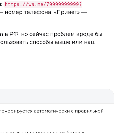
и:
https://wa.me/79999999999?
 — номер телефона, «Привет» —
am в РФ, но сейчас проблем вроде бы
спользовать способы выше или наш
 генерируется автоматически с правильной
ка скрывает номер от спам-ботов и