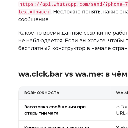
https://api.whatsapp.com/send/?phone=7
. Несложно понять, какие з
text=Привет
сообщение.
Какое-то время данные ссылки не работ
не наблюдается. Если вы хотите, чтобы
бесплатный конструктор в начале стран
wa.clck.bar vs wa.me: в чё
ВОЗМОЖНОСТЬ
WA.M
Заготовка сообщения при
⚠ То
открытии чата
URL-
Короткая ссылка и скрытие
❌ Не