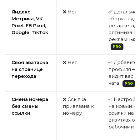
Яндекс
❌ Нет
✅ Детальная 
Метрика, VK
сборка ауди
Pixel, FB Pixel,
ретаргета,
Google, TikTok
оптимизаци
рекламных 
PRO
Своя аватарка
❌ Нет
✅ Добавьте 
на странице
профиля — 
перехода
видит вас д
чата
PRO
Смена номера
❌ Ссылка
✅ Настройт
без смены
привязана к
на новый н
ссылки
номеру
ссылки на б
визитках ос
рабочими