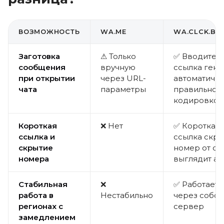
ВОЗМОЖНОСТЬ
WA.ME
WA.CLCK.BAR
Заготовка
⚠ Только
✅ Вводите т
сообщения
вручную
ссылка гене
при открытии
через URL-
автоматичес
чата
параметры
правильной
кодировкой
Короткая
❌ Нет
✅ Короткая 
ссылка и
ссылка скр
скрытие
номер от сп
номера
выглядит ак
Стабильная
❌
✅ Работает 
работа в
Нестабильно
через собс
регионах с
сервер
замедлением