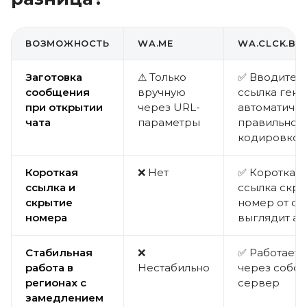
ВОЗМОЖНОСТЬ
WA.ME
WA.CLCK.BAR
Заготовка
⚠ Только
✅ Вводите т
сообщения
вручную
ссылка гене
при открытии
через URL-
автоматичес
чата
параметры
правильной
кодировкой
Короткая
❌ Нет
✅ Короткая 
ссылка и
ссылка скр
скрытие
номер от сп
номера
выглядит ак
Стабильная
❌
✅ Работает 
работа в
Нестабильно
через собс
регионах с
сервер
замедлением