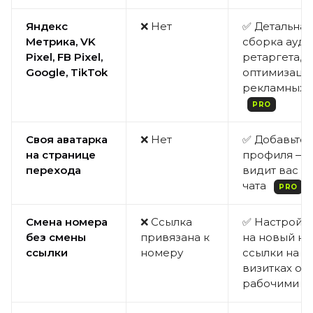
Яндекс
❌ Нет
✅ Детальная 
Метрика, VK
сборка ауди
Pixel, FB Pixel,
ретаргета,
Google, TikTok
оптимизаци
рекламных 
PRO
Своя аватарка
❌ Нет
✅ Добавьте 
на странице
профиля — 
перехода
видит вас д
чата
PRO
Смена номера
❌ Ссылка
✅ Настройт
без смены
привязана к
на новый н
ссылки
номеру
ссылки на б
визитках ос
рабочими