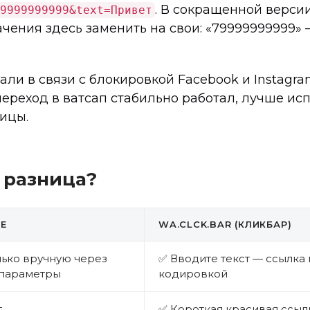
. В сокращенной верси
9999999999&text=Привет
начения здесь заменить на свои: «79999999999»
али в связи с блокировкой Facebook и Instagr
 переход в ватсап стабильно работал, лучше и
ицы.
м разница?
E
WA.CLCK.BAR (КЛИКБАР)
лько вручную через
✅ Вводите текст — ссылка
параметры
кодировкой
т
✅ Короткая красивая ссыл