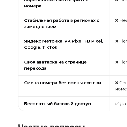
номера
Стабильная работа в регионах с
❌ Не
замедлением
Яндекс Метрика, VK Pixel, FB Pixel,
❌ Не
Google, TikTok
Своя аватарка на странице
❌ Не
перехода
Смена номера без смены ссылки
❌ Сс
номе
Бесплатный базовый доступ
✅ Да
Частые вопросы