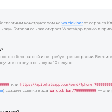
бесплатным конструктором на
wa.clck.bar
от сервиса Кл
ылку». Готовая ссылка откроет WhatsApp прямо в прил
о?
ностью бесплатный и не требует регистрации. Введит
лучите готовую ссылку за 10 секунд.
или
99999
https://api.whatsapp.com/send/?phone=79999999
ar
) создаёт ссылки вида
— они 
wa.clck.bar/79999999999
нстаграм?