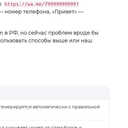
и:
https://wa.me/79999999999?
 — номер телефона, «Привет» —
am в РФ, но сейчас проблем вроде бы
спользовать способы выше или наш
 генерируется автоматически с правильной
ка скрывает номер от спам-ботов и