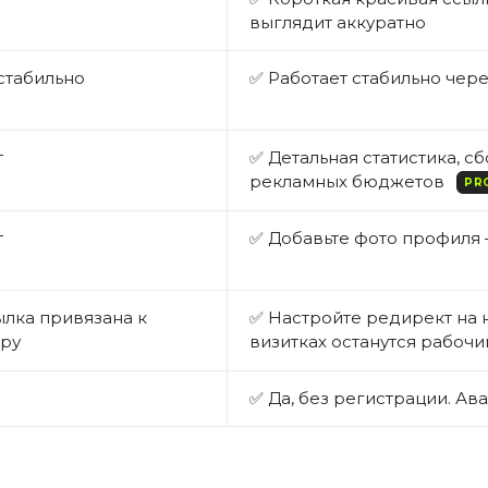
выглядит аккуратно
стабильно
✅ Работает стабильно чер
т
✅ Детальная статистика, с
рекламных бюджетов
PR
т
✅ Добавьте фото профиля 
ылка привязана к
✅ Настройте редирект на 
ру
визитках останутся рабоч
✅ Да, без регистрации. Ав