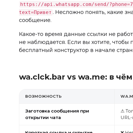
https://api.whatsapp.com/send/?phone=7
. Несложно понять, какие з
text=Привет
сообщение.
Какое-то время данные ссылки не работ
не наблюдается. Если вы хотите, чтобы
бесплатный конструктор в начале стран
wa.clck.bar vs wa.me: в чё
ВОЗМОЖНОСТЬ
WA.M
Заготовка сообщения при
⚠ То
открытии чата
URL-
Короткая ссылка и скрытие
❌ Не