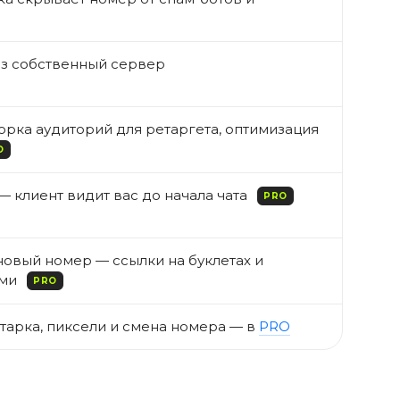
ез собственный сервер
борка аудиторий для ретаргета, оптимизация
O
— клиент видит вас до начала чата
PRO
новый номер — ссылки на буклетах и
ими
PRO
атарка, пиксели и смена номера — в
PRO