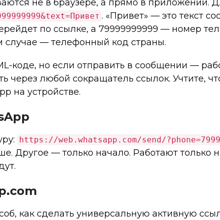
аются не в браузере, а прямо в приложении. 
. «Привет» — это текст с
999999999&text=Привет
перейдет по ссылке, а 79999999999 — номер тел
м случае — телефонный код страны.
L-коде, но если отправить в сообщении — рабо
ь через любой сокращатель ссылок. Учтите, что
p на устройстве.
sApp
уру:
https://web.whatsapp.com/send/?phone=799
ше. Другое — только начало. Работают только 
дут.
pp.com
соб, как сделать универсальную активную ссыл