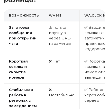
ВОЗМОЖНОСТЬ
WA.ME
WA.CLCK.BAR
Заготовка
⚠ Только
✅ Вводите т
сообщения
вручную
ссылка гене
при открытии
через URL-
автоматичес
чата
параметры
правильной
кодировкой
Короткая
❌ Нет
✅ Короткая 
ссылка и
ссылка скр
скрытие
номер от сп
номера
выглядит ак
Стабильная
❌
✅ Работает 
работа в
Нестабильно
через собс
регионах с
сервер
замедлением