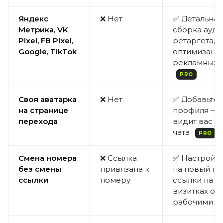
Яндекс
❌ Нет
✅ Детальная 
Метрика, VK
сборка ауди
Pixel, FB Pixel,
ретаргета,
Google, TikTok
оптимизаци
рекламных 
PRO
Своя аватарка
❌ Нет
✅ Добавьте 
на странице
профиля — 
перехода
видит вас д
чата
PRO
Смена номера
❌ Ссылка
✅ Настройт
без смены
привязана к
на новый н
ссылки
номеру
ссылки на б
визитках ос
рабочими