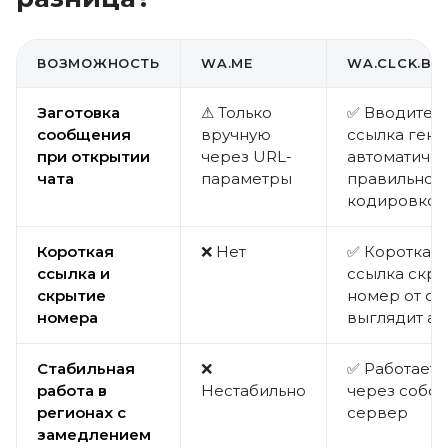
ВОЗМОЖНОСТЬ
WA.ME
WA.CLCK.BAR
Заготовка
⚠ Только
✅ Вводите т
сообщения
вручную
ссылка гене
при открытии
через URL-
автоматичес
чата
параметры
правильной
кодировкой
Короткая
❌ Нет
✅ Короткая 
ссылка и
ссылка скр
скрытие
номер от сп
номера
выглядит ак
Стабильная
❌
✅ Работает 
работа в
Нестабильно
через собс
регионах с
сервер
замедлением