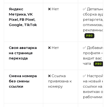
Яндекс
❌ Нет
✅ Детальная 
Метрика, VK
сборка ауди
Pixel, FB Pixel,
ретаргета,
Google, TikTok
оптимизаци
рекламных 
PRO
Своя аватарка
❌ Нет
✅ Добавьте 
на странице
профиля — 
перехода
видит вас д
чата
PRO
Смена номера
❌ Ссылка
✅ Настройт
без смены
привязана к
на новый н
ссылки
номеру
ссылки на б
визитках ос
рабочими