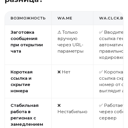
ВОЗМОЖНОСТЬ
WA.ME
WA.CLCK.BAR
Заготовка
⚠ Только
✅ Вводите т
сообщения
вручную
ссылка гене
при открытии
через URL-
автоматичес
чата
параметры
правильной
кодировкой
Короткая
❌ Нет
✅ Короткая 
ссылка и
ссылка скр
скрытие
номер от сп
номера
выглядит ак
Стабильная
❌
✅ Работает 
работа в
Нестабильно
через собс
регионах с
сервер
замедлением