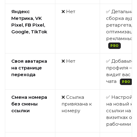
Яндекс
❌ Нет
✅ Детальная 
Метрика, VK
сборка ауди
Pixel, FB Pixel,
ретаргета,
Google, TikTok
оптимизаци
рекламных 
PRO
Своя аватарка
❌ Нет
✅ Добавьте 
на странице
профиля — 
перехода
видит вас д
чата
PRO
Смена номера
❌ Ссылка
✅ Настройт
без смены
привязана к
на новый н
ссылки
номеру
ссылки на б
визитках ос
рабочими