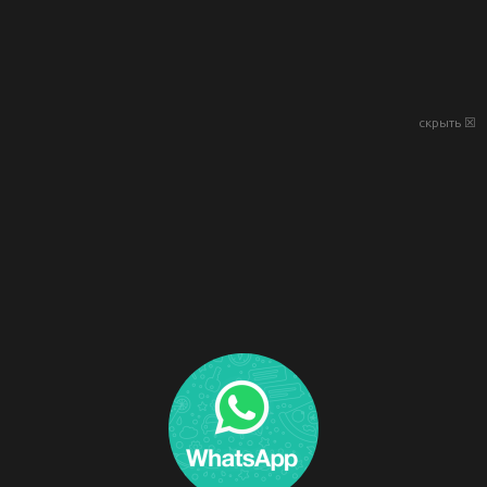
скрыть ☒