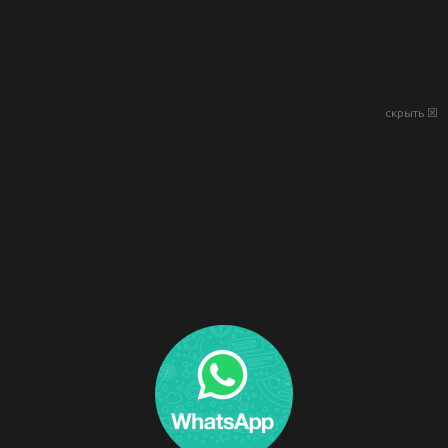
скрыть ☒