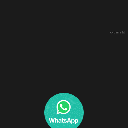
скрыть ☒