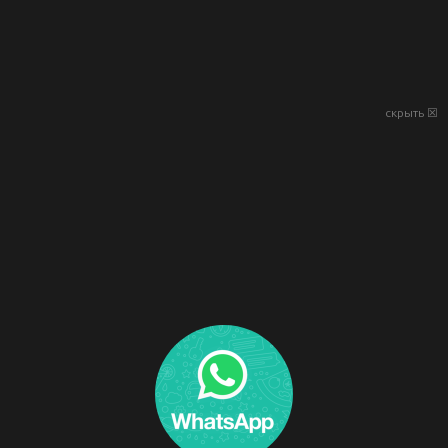
скрыть ☒