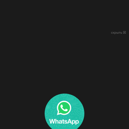
скрыть ☒