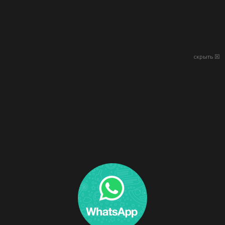
скрыть ☒