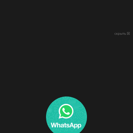
скрыть ☒