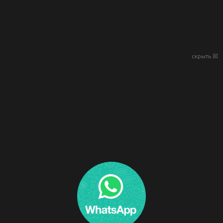
скрыть ☒