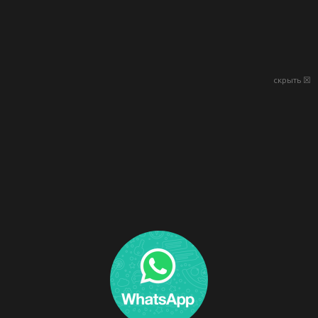
скрыть ☒