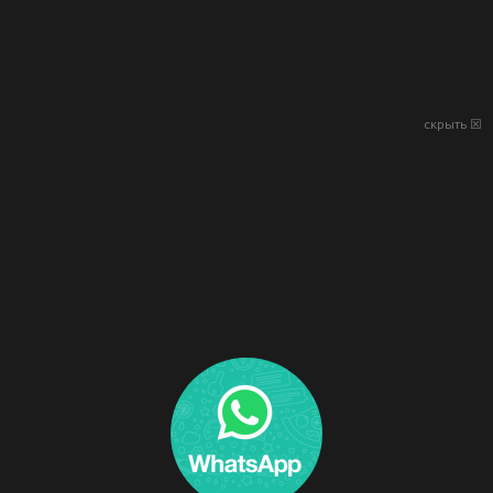
скрыть ☒