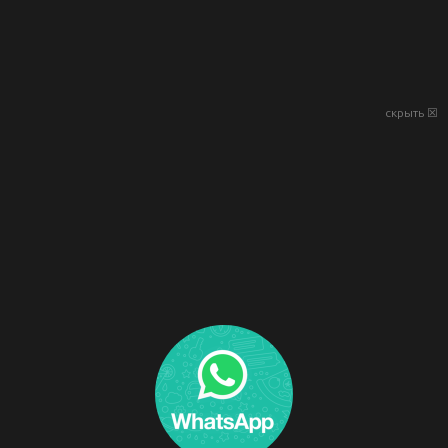
скрыть ☒