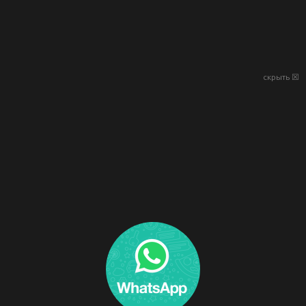
скрыть ☒