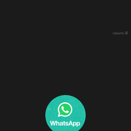
скрыть ☒