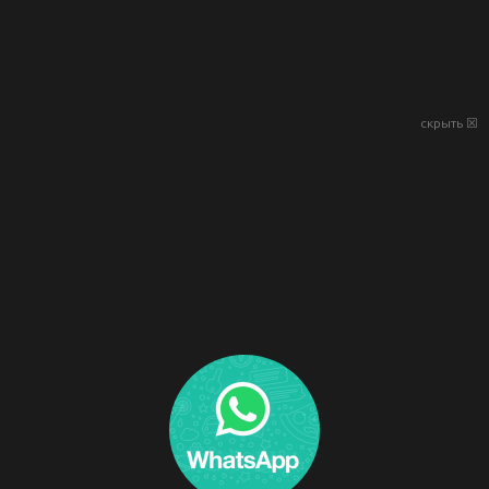
скрыть ☒