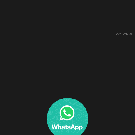
скрыть ☒