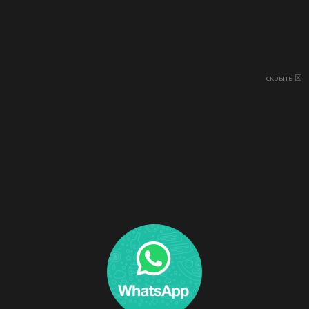
скрыть ☒