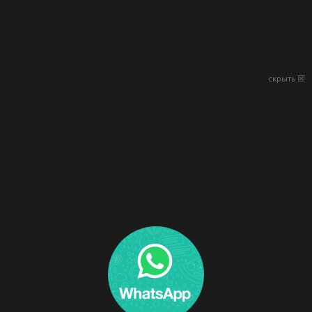
скрыть ☒