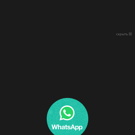
скрыть ☒