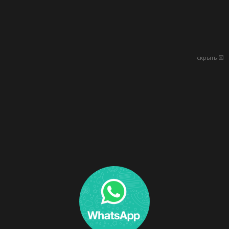
скрыть ☒