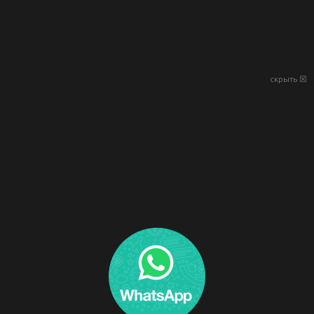
скрыть ☒