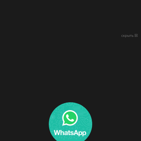
скрыть ☒