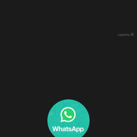
скрыть ☒