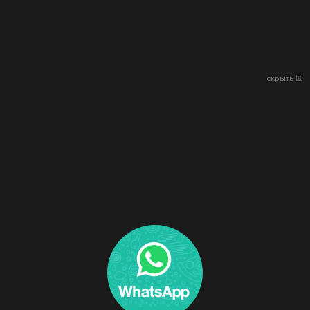
скрыть ☒