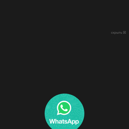
скрыть ☒