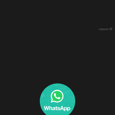
скрыть ☒