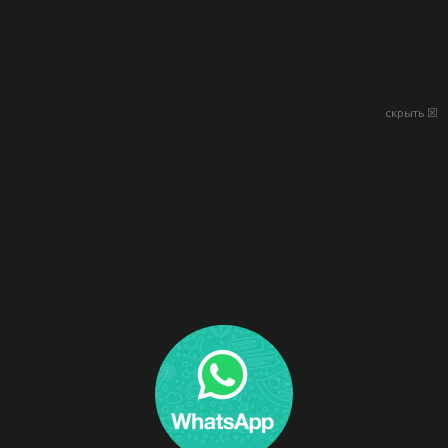
скрыть ☒