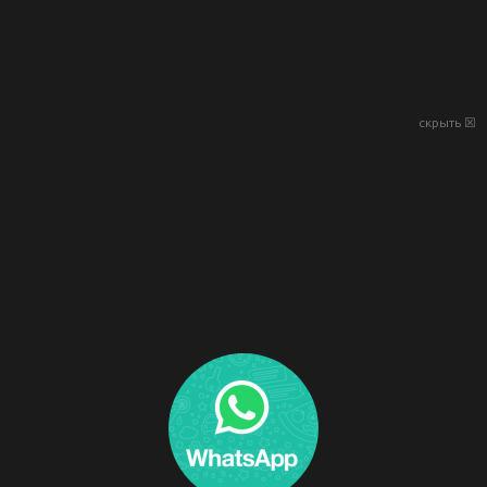
скрыть ☒