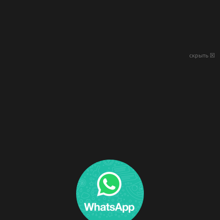
скрыть ☒