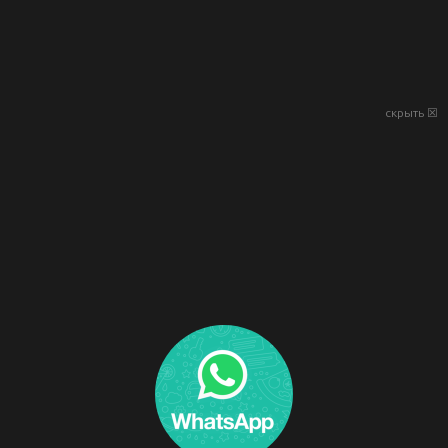
скрыть ☒