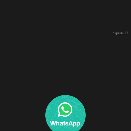
скрыть ☒