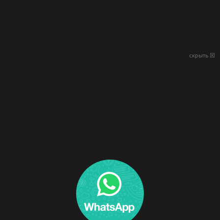
скрыть ☒