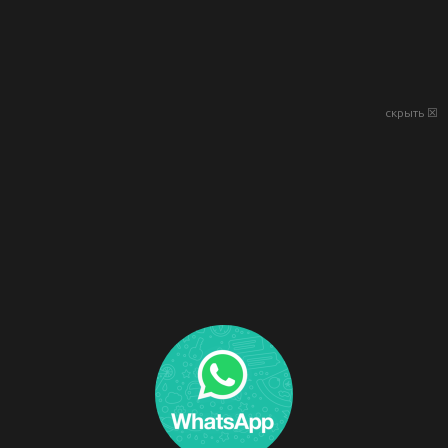
скрыть ☒