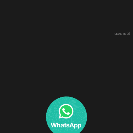
скрыть ☒