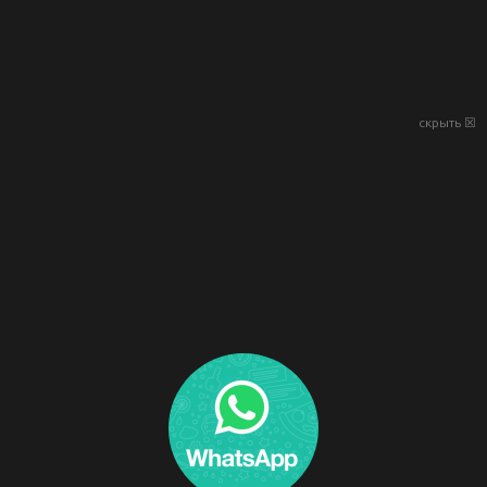
скрыть ☒