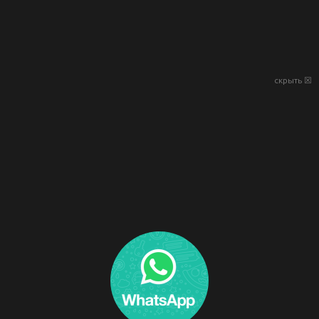
скрыть ☒