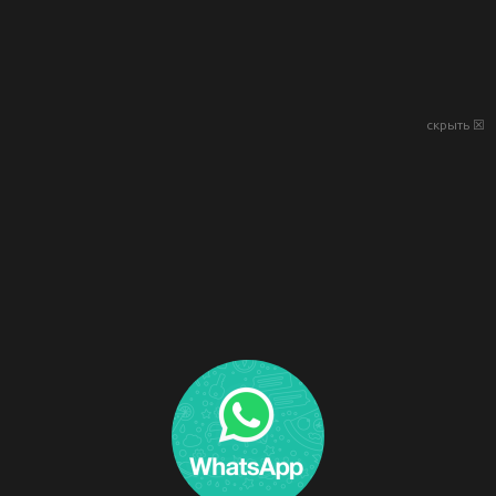
скрыть ☒