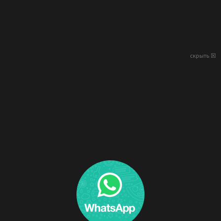
скрыть ☒