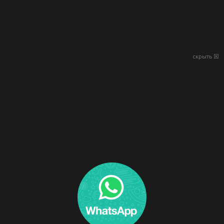
скрыть ☒