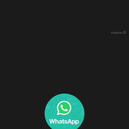
скрыть ☒