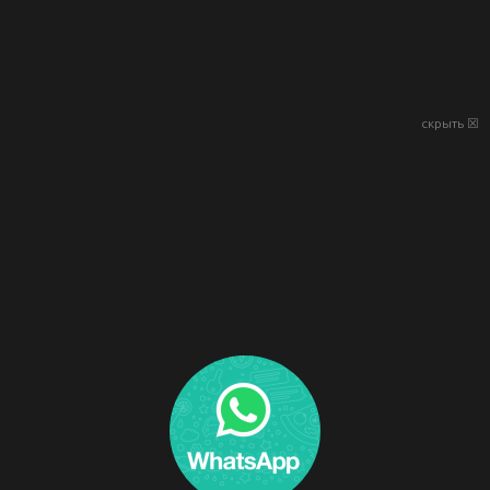
скрыть ☒