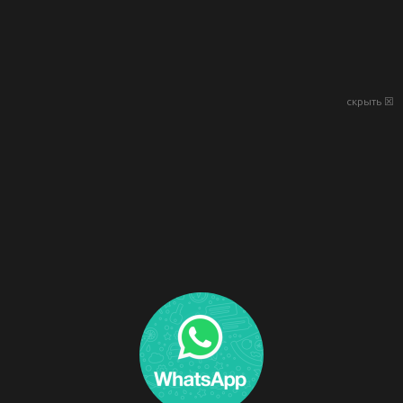
скрыть ☒