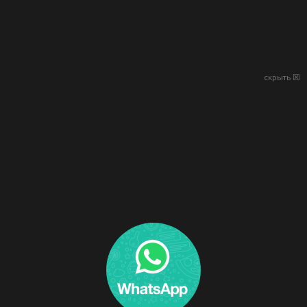
скрыть ☒