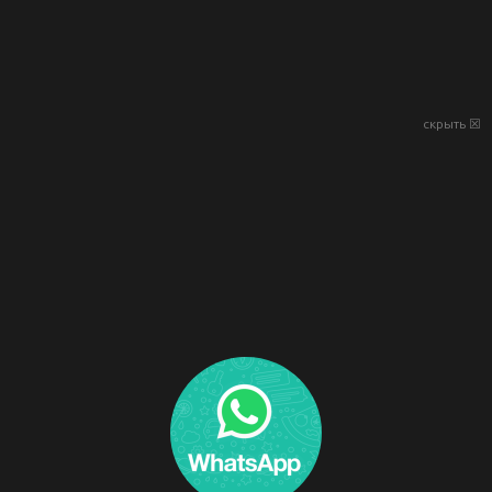
скрыть ☒